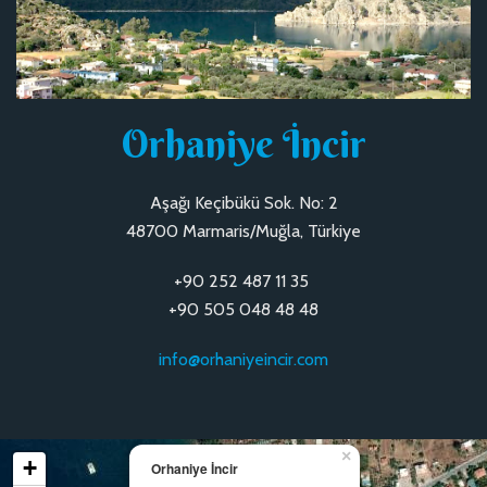
Orhaniye İncir
Aşağı Keçibükü Sok. No: 2
48700 Marmaris/Muğla, Türkiye
+90 252 487 11 35
+90 505 048 48 48
info@orhaniyeincir.com
×
+
Orhaniye İncir