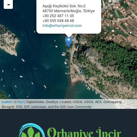
-
Aşağı Keçibükü Sok. No:2
48700 Marmaris/Muğla, Türkiye
+90 252 487 11 35
+90 505 048 48 48
info@orhaniyeincir.com
Leaflet
| ©
Esri
| DigitalGlobe, GeoEye, i-cubed, USDA, USGS, AEX, Getmapping,
Aerogrid, IGN, IGP, swisstopo, and the GIS User Community